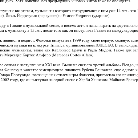
й диск. Хотя, конечно, без предыдущих и новых хитов тоже не обойдется.
тупит с квартетом, музыканты которого сотрудничают с ним уже 14 лет - это 
ас), Йоэль Йеррезуело (перкуссия) и Рамсес Родригез (ударные).
ду в Гаване в музыкальной семье, в восемь лет он начал играть на фортепиан
а к музыканту в 15 лет, после того как он выступил в Гаване на международном
 пианист и педагог, Фонсека выпустил в 1999 году свою первую сольную пла
бинской музыки на конкурсе Trimalca, организованном ЮНЕСКО. В записи ди
анские музыканты, такие как Карлиньос Браун и Рауль Мидон. Также для за
ь Мерседес Кортес Альфаро (Mercedes Cortes Alfaro).
 совпал с наступлением XXI века. Вышел в свет его третий альбом - Elengo, 
 Фонсеку в качестве замещающего пианиста Рубена Гонзалеса, еще одного кл
 Омара Портуондо, восхищенная стилем игры Фонсеки, пригласила его принять у
в 2002 году, где он выступал на одной сцене с Херби Хэнкоком, Майклом Брек