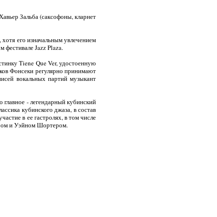
Хавьер Зальба (саксофоны, кларнет
о, хотя его изначальным увлечением
 фестивале Jazz Plaza.
стинку Tiene Que Ver, удостоенную
сков Фонсеки регулярно принимают
писей вокальных партий музыкант
но главное - легендарный кубинский
ассика кубинского джаза, в состав
частие в ее гастролях, в том числе
ером и Уэйном Шортером.