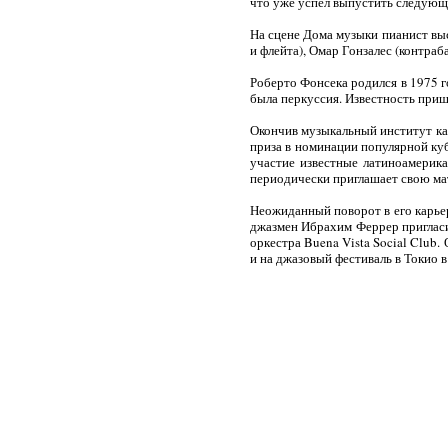
что уже успел выпустить следующи
На сцене Дома музыки пианист выс
и флейта), Омар Гонзалес (контраб
Роберто Фонсека родился в 1975 го
была перкуссия. Известность пришл
Окончив музыкальный институт как
приза в номинации популярной ку
участие известные латиноамерик
периодически приглашает свою мат
Неожиданный поворот в его карьере
джазмен Ибрахим Феррер пригласил
оркестра Buena Vista Social Club.
и на джазовый фестиваль в Токио 