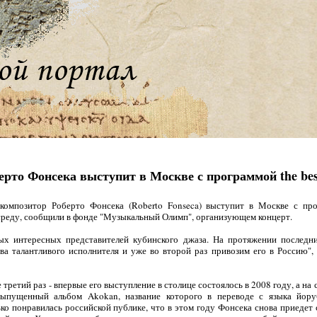
рто Фонсека выступит в Москве с программой the bes
композитор Роберто Фонсека (Roberto Fonseca) выступит в Москве с пр
 среду, сообщили в фонде "Музыкальный Олимп", организующем концерт.
ых интересных представителей кубинского джаза. На протяжении последн
ва талантливого исполнителя и уже во второй раз привозим его в Россию",
третий раз - впервые его выступление в столице состоялось в 2008 году, а на
выпущенный альбом Akokan, название которого в переводе с языка йоруб
ко понравилась российской публике, что в этом году Фонсека снова приедет с