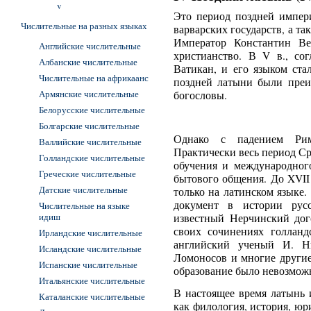
v
Это период поздней импери
Числительные на разных языках
варварских государств, а т
Император Константин В
Английские числительные
христианство. В V в., сог
Албанские числительные
Ватикан, и его языком ста
Числительные на африкаанс
поздней латыни были преи
Армянские числительные
богословы.
Белорусские числительные
Болгарские числительные
Однако с падением Рим
Валлийские числительные
Практически весь период С
Голландские числительные
обучения и международног
Греческие числительные
бытового общения. До XVII
Датские числительные
только на латинском языке
документ в истории рус
Числительные на языке
идиш
известный Нерчинский дог
своих сочинениях голланд
Ирландские числительные
английский ученый И. Нь
Исландские числительные
Ломоносов и многие другие
Испанские числительные
образование было невозмож
Итальянские числительные
В настоящее время латынь 
Каталанские числительные
как филология, история, ю