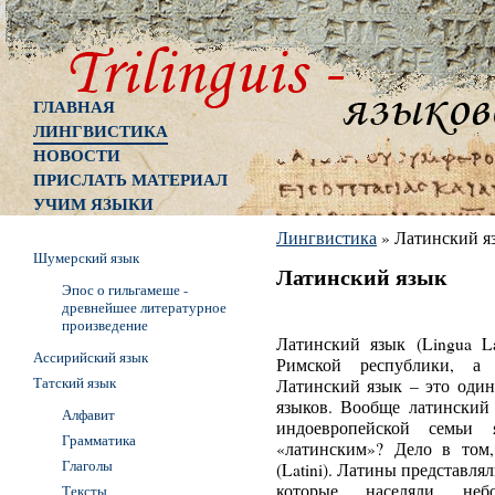
ГЛАВНАЯ
ЛИНГВИСТИКА
НОВОСТИ
ПРИСЛАТЬ МАТЕРИАЛ
УЧИМ ЯЗЫКИ
Лингвистика
»
Латинский я
Шумерский язык
Латинский язык
Эпос о гильгамеше -
древнейшее литературное
произведение
Латинский язык (Lingua La
Ассирийский язык
Римской республики, а
Татский язык
Латинский язык – это один
языков. Вообще латинский
Алфавит
индоевропейской семьи
Грамматика
«латинским»? Дело в том
Глаголы
(Latini). Латины представля
которые населяли неб
Тексты