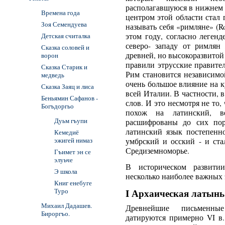
располагавшуюся в нижнем те
Времена года
центром этой области стал
Зоя Семендуева
называть себя «римляне» (R
Детская считалка
этом году, согласно леген
северо- западу от римлян
Сказка соловей и
древней, но высокоразвитой к
ворон
правили этрусские правители
Сказка Старик и
Рим становится независимо
медведь
очень большое влияние на к
Сказка Заяц и лиса
всей Италии. В частности, 
Беньямин Сафанов -
слов. И это несмотря не то,
Богъдоргьо
похож на латинский, в
Дуьм гъупи
расшифрованы до сих пор
латинский язык постепенн
Кемедиё
эжигей нимаз
умбрский и осский - и ст
Средиземноморье.
Гъимет эн се
элуьче
В историческом развити
Э школа
несколько наиболее важных 
Книг енебуге
Туро
I Архаическая латынь ( 7
Михаил Дадашев.
Древнейшие письменны
Бироргъо.
датируются примерно VI в.