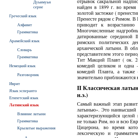
отрывок сакральной надпи
Дуьимуьн
серне
найден в 1899 г. во время
золотой застежке ( пренести
Греческий язык
Пренесте рядом с Римом. В II
приводит к возрастанию 
Алфавит
Многочисленные надгробн
Грамматика
датированные серединой II
Арамейский язык
римских политических де
архаической латыни. В об
Словарь
представителем этого пери
Грамматика
Тит Макций Плавт ( ок. 24
комедий целиком и одна –
Немецкий язык
комедий Плавта, а также 
Разговорник
значительно приближаются 
Иврит
II Классическая латынь (
Язык эсперанто
н.э.)
Египетский язык
Самый важный этап развит
Латинский язык
латынью». Это наивысший 
Влияние латыни
характеризующийся целой 
Грамматика
не только Рим, но и всю Е
Цицерона, во время кото
Крылатые выражения
лексическую и грамматич
a