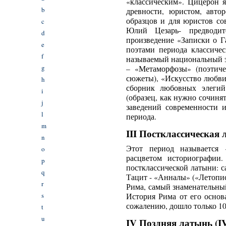
«классическим». Цицерон я
b
древности, юристом, авто
образцов и для юристов со
c
Юлий Цезарь- предводит
d
произведение «Записки о 
e
поэтами периода классиче
f
называемый национальный э
g
– «Метаморфозы» (поэтиче
сюжеты), «Искусство любви
h
сборник любовных элегий
i
(образец, как нужно сочиня
j
заведений современности и
l
периода.
m
III Постклассическая лат
n
Этот период называется «
o
расцветом историографии
p
постклассической латыни: 
q
Тацит - «Анналы» («Летопис
r
Рима, самый знаменательны
s
История Рима от его основ
сожалению, дошло только 10
t
u
IV Поздняя латынь (IV в