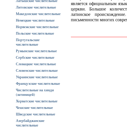
Латышские числительные
является официальным язык
Литовские числительные
церкви. Большое количес
Македонские числительные
латинское происхождение
письменности многих совре
Немецкие числительные
Норвежские числительные
Польские числительные
Португальские
числительные
Румынские числительные
Сербские числительные
Словацкие числительные
Словенские числительные
Украинские числительные
Французские числительные
Числительные на хинди
(латиницей)
Хорватские числительные
Чешские числительные
Шведские числительные
Азербайджанские
числительные