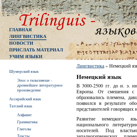
ГЛАВНАЯ
ЛИНГВИСТИКА
НОВОСТИ
ПРИСЛАТЬ МАТЕРИАЛ
УЧИМ ЯЗЫКИ
Лингвистика
»
Немецкий яз
Шумерский язык
Немецкий язык
Эпос о гильгамеше -
древнейшее литературное
В 3000-2500 гг. до н. э. 
произведение
Европы. От смешения с 
образовались племена, да
Ассирийский язык
появился в результате об
Татский язык
представителей говорящих 
Алфавит
Развитие немецкого я
Грамматика
национального литератур
Глаголы
носителей. Под власть
Тексты
западногерманских плем