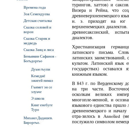
турингов, хаттов) и саксо
Времена года
Визера и Рейна, что соз
Зоя Семендуева
древневерхненемецкого язык
Детская считалка
н. э. приходят на юг 
верхненемецких диалектов.
Сказка соловей и
ворон
древнесаксонский, испы
диалектов.
Сказка Старик и
медведь
Христианизация германц
Сказка Заяц и лиса
латинского письма. Слов
Беньямин Сафанов -
латинских заимствований, 
Богъдоргьо
культом. Латинский язык е
государствах) оставался
Дуьм гъупи
книжным языком.
Кемедиё
эжигей нимаз
В 843 г. по Верденскому д
Гъимет эн се
на три части. Восточно
элуьче
осколкам великих импер
Э школа
многопле-менной, и осозна
Книг енебуге
языкового единства пршло ли
Туро
древненемецкого и началу 
отра-зилось в Annolied (м
Михаил Дадашев.
послужило символом немецк
Бироргъо.