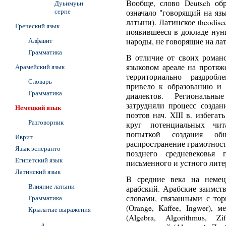
Вообще, слово Deutsch обр
Дуьимуьн
серне
означало "говорящий на яз
латыни). Латинское theodisc
Греческий язык
появившееся в докладе нун
Алфавит
народы, не говорящие на лат
Грамматика
В отличие от своих романс
Арамейский язык
языковом ареале на протяж
территориально раздробл
Словарь
привело к образованию и 
Грамматика
диалектов. Региональны
затрудняли процесс создан
Немецкий язык
поэтов нач. XIII в. избег
Разговорник
круг потенциальных чита
попыткой создания об
Иврит
распространение грамотнос
Язык эсперанто
позднего средневековья 
Египетский язык
письменного и устного лите
Латинский язык
В средние века на немец
Влияние латыни
арабский. Арабские заимст
Грамматика
словами, связанными с торг
(Orange, Kaffee, Ingwer), м
Крылатые выражения
(Algebra, Algorithmus, Zi
a