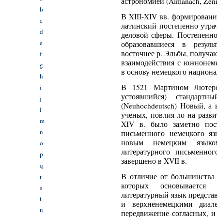
астрономией (Almanach, Zenit
b
В XIII-XIV вв. формировани
c
латинский постепенно утра
d
деловой сферы. Постепенн
e
образовавшиеся в резуль
восточнее р. Эльбы, получа
f
взаимодействия с южнонеме
g
в основу немецкого национа
h
В 1521 Мартином Лютеро
i
устоявшийся) стандарт
j
(Neuhochdeutsch) Новый, а
l
ученых, повлия-ло на разви
m
XIV в. было заметно пос
n
письменного немецкого я
новым немецким языком 
o
литературного письменно
p
завершено в XVII в.
q
В отличие от большинства 
r
которых основывается
s
литературный язык представ
t
и верхненемецкими диале
u
передвижение согласных, и