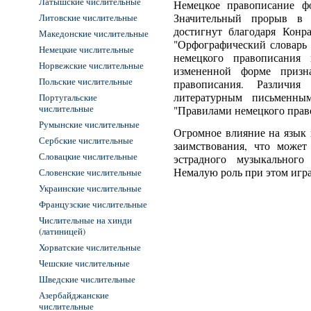
Латышские числительные
Немецкое правописание ф
Литовские числительные
Значительный прорыв в 
достигнут благодаря Конр
Македонские числительные
"Орфографический словарь 
Немецкие числительные
немецкого правописания
Норвежские числительные
измененной форме призн
Польские числительные
правописания. Различи
литературным письменны
Португальские
числительные
"Правилами немецкого прав
Румынские числительные
Огромное влияние на язык 
Сербские числительные
заимствования, что может
Словацкие числительные
эстрадного музыкального
Немалую роль при этом игр
Словенские числительные
Украинские числительные
Французские числительные
Числительные на хинди
(латиницей)
Хорватские числительные
Чешские числительные
Шведские числительные
Азербайджанские
числительные