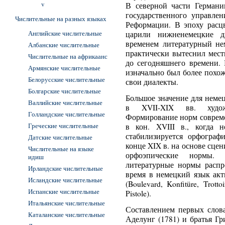
v
В северной части Германи
государственного управле
Числительные на разных языках
Реформации. В эпоху расц
Английские числительные
царили нижненемецкие д
временем литературный не
Албанские числительные
практически вытеснил мест
Числительные на африкаанс
до сегодняшнего времени. 
Армянские числительные
изначально был более похо
Белорусские числительные
свои диалекты.
Болгарские числительные
Большое значение для неме
Валлийские числительные
в XVII-XIX вв. художе
Голландские числительные
Формирование норм совреме
Греческие числительные
в кон. XVIII в., когда н
стабилизируется орфограф
Датские числительные
конце XIX в. на основе сц
Числительные на языке
орфоэпические нормы.
идиш
литературные нормы распр
Ирландские числительные
время в немецкий язык акт
Исландские числительные
(Boulevard, Konfitüre, Trott
Испанские числительные
Pistole).
Итальянские числительные
Составлением первых слова
Каталанские числительные
Аделунг (1781) и братья Гр