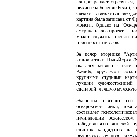
концов решает стреляться,
режиссера Беренис Бежо), ко
съемки, становится звезд
картина была записана от Ф
момент. Однако на "Оскара
американского проекта - по
может служить препятств
произносит ни слова.
За вечер вторника "Арт
кинокритики Нью-Йорка (New
оказался заявлен в пяти 
Awards, вручаемой созда
крупными студиями карти
лучший художественный
сценарий, лучшую мужскую 
Эксперты считают его 
оскаровской гонки, пока
составляет психологическая
начинающим режиссером 
победившая на каннской Нед
списках кандидатов на
режиссуру, лучшую мужс