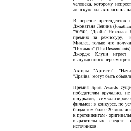
человека, которому непрес
женскую роль второго плана
В перечне претендентов 
Джонатана Левина (Jonathan
"50/50", "Драйв" Николаса
премию за режиссуру, "Н
Миллса, только что полу
"Потомки" (The Descendants)
Джордж Клуни играет р
вынужденного пересмотреть 
Авторы "Артиста", "Нач
"Драйва" могут быть объяв
Премия Spirit Awards суще
победителям вручались не
шнурками, символизиров
фильмов: в конкурсе, по ус
бюджетом более 20 миллион
к претендентам - оригинал
выразительных средств
источников.