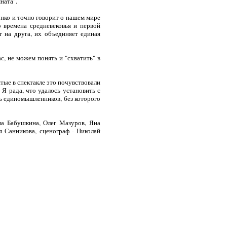
ната".
онко и точно говорит о нашем мире
о времена средневековья и первой
 на друга, их объединяет единая
, не можем понять и "схватить" в
ятые в спектакле это почувствовали
 Я рада, что удалось установить с
ь единомышленников, без которого
на Бабушкина, Олег Мазуров, Яна
я Санникова, сценограф - Николай