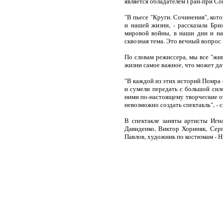
является обладателем Гран-при Со
"В пьесе "Круги. Сочинения", кот
и нашей жизни, - рассказала Бри
мировой войны, в наши дни и на
сквозная тема. Это вечный вопрос ч
По словам режиссера, мы все "жи
жизни самое важное, что может да
"В каждой из этих историй Помра -
и сумели передать с большой сило
ними по-настоящему творческие о
невозможно создать спектакль", - 
В спектакле заняты артисты Игн
Давиденко, Виктор Хориняк, Серг
Павлов, художник по костюмам - Н