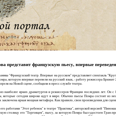
а представит французскую пьесу, впервые переведен
ммы "Французский театр. Впервые на русском" представляет спектакль "Круг
омра, которую впервые перевели на русский язык, - работу режиссера Брижит
преля на Новой сцене, сообщили в пресс-службе театра.
з наиболее ярких драматургов и режиссеров Франции последних лет. Он с 18
ы, которые сегодня широко идут в мире. Обычно пьесы Помра состоят из неск
х заключена яркая мощная метафора. Как правило, свои произведения для сцен
 его работами "Этот ребенок" в театре "Практика", авторской версией "Пинокк
кую столицу его "Торговцев", пьесу, за которую Помра был удостоен Гран-пр