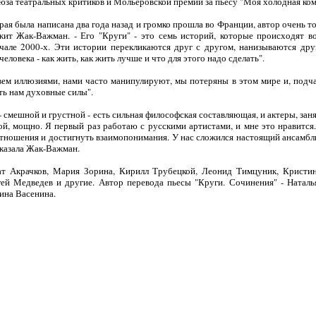
юза театральных критиков и Мольеровской премии за пьесу "Моя холодная ком
орая была написана два года назад и громко прошла во Франции, автор очень т
жит Жак-Важман. - Его "Круги" - это семь историй, которые происходят в
чале 2000-х. Эти истории перекликаются друг с другом, нанизываются друг
еловека - как жить, как жить лучше и что для этого надо сделать".
вем иллюзиями, нами часто манипулируют, мы потеряны в этом мире и, подчас
ть нам духовные силы".
 смешной и грустной - есть сильная философская составляющая, и актеры, зан
й, мощно. Я первый раз работаю с русскими артистами, и мне это нравится.
тношения и достигнуть взаимопонимания. У нас сложился настоящий ансамбл
сказала Жак-Важман.
ат Акрачков, Мария Зорина, Кирилл Трубецкой, Леонид Тимцуник, Кристи
ей Медведев и другие. Автор перевода пьесы "Круги. Сочинения" - Наталь
ина Васенина.