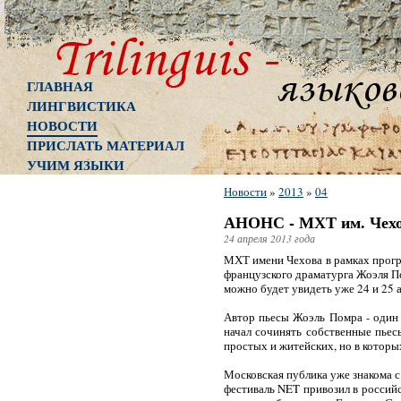
ГЛАВНАЯ
ЛИНГВИСТИКА
НОВОСТИ
ПРИСЛАТЬ МАТЕРИАЛ
УЧИМ ЯЗЫКИ
Новости
»
2013
»
04
АНОНС - МХТ им. Чехов
24 апреля 2013 года
МХТ имени Чехова в рамках програ
французского драматурга Жоэля П
можно будет увидеть уже 24 и 25 а
Автор пьесы Жоэль Помра - один и
начал сочинять собственные пьес
простых и житейских, но в которы
Московская публика уже знакома с
фестиваль NET привозил в российс