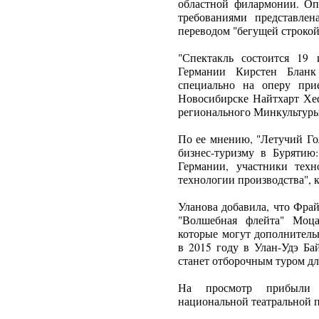
областной филармонии. Оп
требованиями представле
переводом "бегущей строкой
"Спектакль состоится 19
Германии Кирстен Бланк
специально на оперу при
Новосибирске Найтхарт Хеф
регионального Минкультуры
По ее мнению, "Летучий Го
бизнес-туризму в Бурятию
Германии, участники тех
технологии производства", 
Уланова добавила, что Фрай
"Волшебная флейта" Моца
которые могут дополнитель
в 2015 году в Улан-Удэ Ба
станет отборочным туром для 
На просмотр прибыли с
национальной театральной п