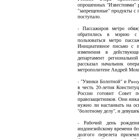
опрошенных "Известиями" р
"запрещенные" продукты с 
поступало.
- Пассажиров метро обяж
обратились в мэрию с п
пользоваться метро пасса
Инициативное письмо с п
изменения в действующ
департамент регионально
рассказал начальник опе
метрополитене Андрей Мох
- "Узники Болотной" и Puss
в честь 20-летия Конститу
России готовит Совет п
правозащитников. Они никак
нужно ли настаивать на ос
"болотному делу", и девушек 
- Рабочий день рожден
индонезийскому времени бо
долгого перелета призем