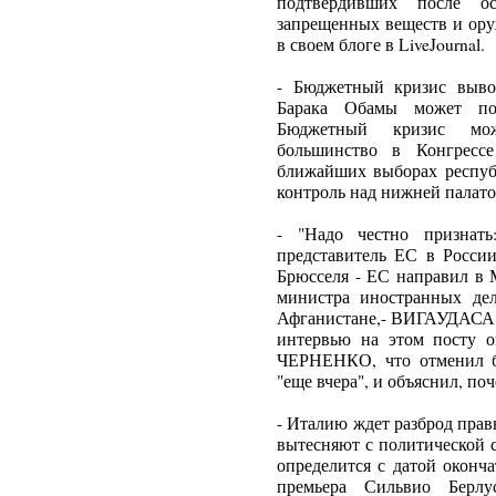
подтвердивших после о
запрещенных веществ и ору
в своем блоге в LiveJournal.
- Бюджетный кризис выво
Барака Обамы может по
Бюджетный кризис мож
большинство в Конгрес
ближайших выборах респуб
контроль над нижней палато
- "Надо честно признать
представитель ЕС в Росси
Брюсселя - ЕС направил в 
министра иностранных де
Афганистане,- ВИГАУДАСА
интервью на этом посту 
ЧЕРНЕНКО, что отменил б
"еще вчера", и объяснил, по
- Италию ждет разброд прав
вытесняют с политической 
определится с датой оконч
премьера Сильвио Берлу