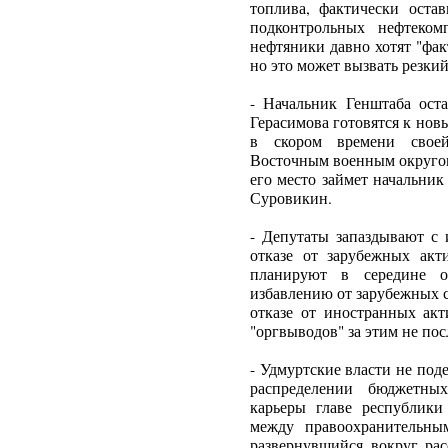
топлива, фактически оста
подконтрольных нефтеком
нефтяники давно хотят "фа
но это может вызвать резкий
- Начальник Генштаба ост
Герасимова готовятся к новы
в скором времени свое
Восточным военным округом
его место займет начальник
Суровикин.
- Депутаты запаздывают с 
отказе от зарубежных акт
планируют в середине о
избавлению от зарубежных с
отказе от иностранных акт
"оргвыводов" за этим не пос
- Удмуртские власти не под
распределении бюджетны
карьеры главе республики
между правоохранительны
развернувшийся вокруг рас