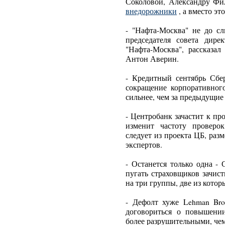
Соколовой, Александру Фи
внедорожники
, а вместо эт
- "Нафта-Москва" не до с
председателя совета дир
"Нафта-Москва", рассказал
Антон Аверин.
- Кредитный сентябрь Сбер
сокращение корпоративного
сильнее, чем за предыдущие 
- Центробанк зачастит к пр
изменит частоту проверо
следует из проекта ЦБ, раз
экспертов.
- Останется только одна -
пугать страховщиков зачис
на три группы, две из котор
- Дефолт хуже Lehman Bro
договориться о повышении
более разрушительными, чем 