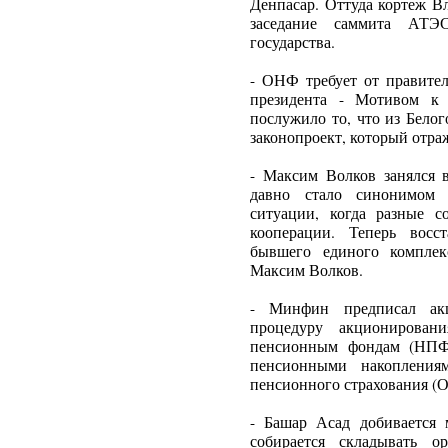
Денпасар. Оттуда кортеж В
заседание саммита АТЭС
государства.
- ОНФ требует от правител
президента - Мотивом к
послужило то, что из Бело
законопроект, который отр
- Максим Волков занялся 
давно стало синонимом 
ситуации, когда разные с
кооперации. Теперь восс
бывшего единого комплекс
Максим Волков.
- Минфин предписал ак
процедуру акционировани
пенсионным фондам (НПФ)
пенсионными накоплениям
пенсионного страхования (
- Башар Асад добивается
собирается складывать