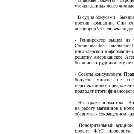
- Опасные гаджеты - Европ
утечки данных через личны
- В суд за бонусами - Бывш
против компании. Они сч
договоров 93 человека недо
- Гендиректор вышел из 
Communications Internatio
инсайдерской информацией. 
решетку американское Аге
бывшие сотрудники ему не в
- Советы консультанта: Пра
бонусов многие не спе
перспективных предложени
подводят итоги финансового
- На страже норматива - В
на работу магазинов в ноч
обернуться сокращением кад
- Подозрительный аукцион
просит ФАС проверить 