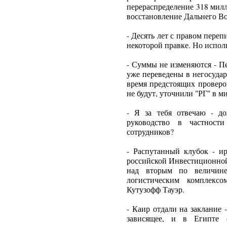
перераспределение 318 милл
восстановление Дальнего Во
- Десять лет с правом переп
некоторой правке. Но исполн
- Суммы не изменяются - П
уже переведены в негосуда
время предстоящих провер
не будут, уточнили "РГ" в м
- Я за тебя отвечаю - д
руководство в частности
сотрудников?
- Распутанный клубок - и
российской Инвестиционной
над вторым по величине
логистическим комплексо
Кутузофф Тауэр.
- Каир отдали на заклание 
зависящее, и в Египте с