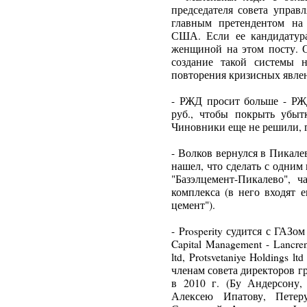
председателя совета упра
главным претендентом на
США. Если ее кандидатура
женщиной на этом посту. О
создание такой системы н
повторения кризисных явле
- РЖД просит больше - РЖ
руб., чтобы покрыть убыт
Чиновники еще не решили, 
- Волков вернулся в Пикале
нашел, что сделать с одним
"Базэлцемент-Пикалево", ч
комплекса (в него входят 
цемент").
- Prosperity судится с ГАЗо
Capital Management - Lancren
ltd, Protsvetaniye Holdings 
членам совета директоров г
в 2010 г. (Бу Андерсону
Алексею Ипатову, Петер