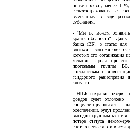
низкий охват, менее 11%,
сельхозстрахование с го
вмененным в ряде регион
субсидиям.
- "Мы не можем оставить
крайней бедности" - Джим
банка (ВБ), в статье для
влиться в ряды мирового ср
которых его организация н
желание. Среди прочего 
программы группы ВБ, 
государствам и инвестиц
гендерного равноправия 
климата.
- НПФ сохранят резервы 
фондов будет отложено -
специализирующихся н
обеспечении, будут продлен
выгодно крупным кэптивн
потере статуса некоммер
считают, что за это время