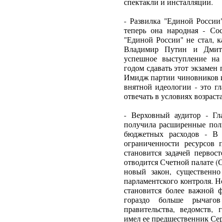
спектакли и инсталляции.
- Развилка "Единой России
теперь она народная - Со
"Единой России" не стал, 
Владимир Путин и Дмит
успешное выступление на
годом сдавать этот экзамен 
Имидж партии чиновников и
внятной идеологии - это г
отвечать в условиях возрас
- Верховный аудитор - Гл
получила расширенные пол
бюджетных расходов - В 
ограниченности ресурсов 
становится задачей первос
отводится Счетной палате (
новый закон, существенн
парламентского контроля. 
становится более важной 
гораздо больше рычаго
правительства, ведомств,
имел ее предшественник Се