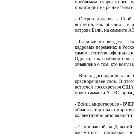
проблемам суррогатного м
происходит на рынке "мам н
- Остров лидеров - Свой
встретил, как обычно - в 
острове Бали, на саммите А
- Главные по звездам - ра
кадровых переменах в Роско
самом агентстве официально
Однако, как сообщил наш и
объявлено о том, кто возгла
- Вновь договорились по 
красноречивее слов. В это
встречей госсекретаря США
полях саммита АТЭС, прохо
- Война миротворцев - ВЧЕ
области стартовало миротв
коллективной безопасности 
- С поправкой на Дальний 
рассмотрит поправки в