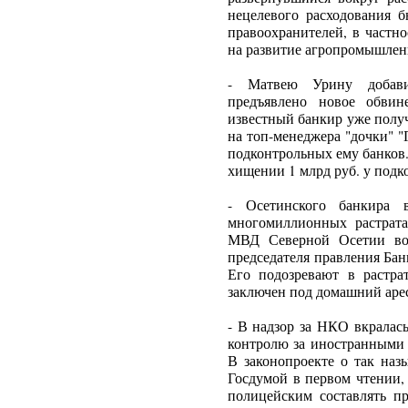
нецелевого расходования б
правоохранителей, в част
на развитие агропромышлен
- Матвею Урину добав
предъявлено новое обвин
известный банкир уже получ
на топ-менеджера "дочки" "
подконтрольных ему банков. 
хищении 1 млрд руб. у подк
- Осетинского банкира
многомиллионных растрат
МВД Северной Осетии воз
председателя правления Бан
Его подозревают в растра
заключен под домашний арес
- В надзор за НКО вкралас
контролю за иностранными 
В законопроекте о так на
Госдумой в первом чтении,
полицейским составлять п