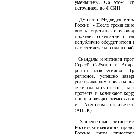
уменьшены. Об этом "Изв
источников во ФСИН.
- Дмитрий Медведев внов
России" - После трехдневн
вновь встретиться с руково
проведет совещание с ед
непублично обсудит итоги 
наметит детально планы ра
- Скандалы и митинги прот
Сергей Собянин и Андрей
рейтинг глав регионов - Т
регионов, успешно заве
реализовавших проекты п
очки главы субъектов, на 
протеста и возникают кор
пришли авторы ежемесячног
из Агентства политичес
(АПЭК).
- Запрещенные литовские
Российские магазины продо
Россию вчера приостан