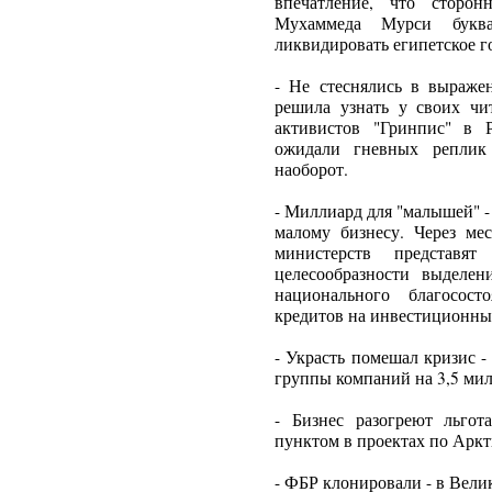
впечатление, что сторон
Мухаммеда Мурси букв
ликвидировать египетское г
- Не стеснялись в выражен
решила узнать у своих чи
активистов "Гринпис" в Р
ожидали гневных реплик
наоборот.
- Миллиард для "малышей" 
малому бизнесу. Через ме
министерств представя
целесообразности выделе
национального благосос
кредитов на инвестиционны
- Украсть помешал кризис 
группы компаний на 3,5 мил
- Бизнес разогреют льго
пунктом в проектах по Аркт
- ФБР клонировали - в Вели