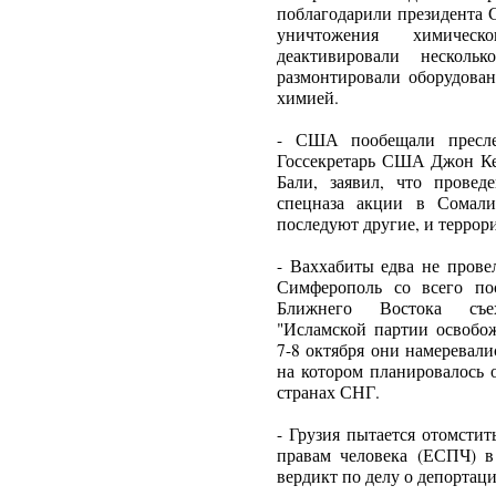
поблагодарили президента 
уничтожения химичес
деактивировали нескол
размонтировали оборудован
химией.
- США пообещали преслед
Госсекретарь США Джон Ке
Бали, заявил, что провед
спецназа акции в Сомал
последуют другие, и террори
- Ваххабиты едва не пров
Симферополь со всего пос
Ближнего Востока съех
"Исламской партии освобож
7-8 октября они намеревал
на котором планировалось 
странах СНГ.
- Грузия пытается отомсти
правам человека (ЕСПЧ) в
вердикт по делу о депортаци