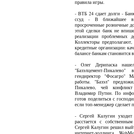
правила игры.
- ВТБ 24 сдает долги - Бан
ссуд - В ближайшее вр
просроченные розничные дол
этой сделки банк не впиш
реализации проблемных д
Коллекторы предполагают, 
кредитные организации: кач
балансе банкам становится в
- Олег Дерипаска наше
"Базэлцемент-Пикалево
гендиректор "Фосагро" М
работы. "Базэл" предлож
Пикалево, чей конфликт
Владимир Путин. По инфо
готов поделиться с господ
если топ-менеджер сделает 
- Сергей Калугин уходит
расстается с собственным
Сергей Калугин решил выйт
интернет-холдинга WebM