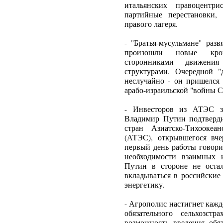
итальянских правоцентр
партийные перестановки,
правого лагеря.
- "Братья-мусульмане" раз
произошли новые кров
сторонниками движения
структурами. Очередной 
неслучайно - он пришелся
арабо-израильской "войны С
- Инвесторов из АТЭС з
Владимир Путин подтверди
стран Азиатско-Тихоокеан
(АТЭС), открывшегося вче
первый день работы говори
необходимости взаимных 
Путин в стороне не оста
вкладываться в российские
энергетику.
- Агрополис настигнет кажд
обязательного сельхозстр
возможность введения обяз