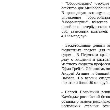
- "Оборонсервис" отсудил
объектов для Минобороны в
В прошедшую пятницу в а
управление обустройс
"Оборонсервис", взыскал
покойного петербургского
руб. авансовых платежей.
4,122 млрд руб.
- Баскетбольные деньги з
бюджетных средств для пе
судом - В Пермском крае 
делу о хищении и растрат
местного бюджета професси
"Урал-Грейт". Обвиняемыми
Андрей Агишев и бывший 
Вьюгов. По версии следст
похитили более 50 млн руб.
- Сергей Полонский реши
Камбодже российский бизн
объявил о замене российск
нескольких старших оф