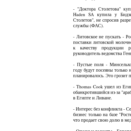
- "Доктора Столетова" ку
Haden SA купила у Бидз
Столетов", не спросив раз
службы (ФАС).
- Литовское не пускать - 
поставки литовской молочн
к качеству продукции р
руководитель ведомства Ге
- Пустые поля - Минсельх
году будут посеяны только 
планировалось. Это грозит п
- Thomas Cook ушел из Еги
обанкротившийся из-за "араб
в Египте и Ливане.
- Интерес без конфликта - 
бизнес только на базе "Рост
что продает свою долю в м