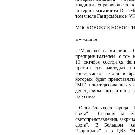
холдинга, управляющего, в
интернет-магазином Dostav
том числе Газпромбанк и УК
МОСКОВСКИЕ НОВОСТ
www.mn.ru
- "Малыши" на миллион - 
предпринимателей - о том, 
10 октября состоится фи
премии для молодых пр
конкурсантов жюри выбра
которых будет представля
"МН" поинтересовались у 
денег, связывают ли они с
их успеха.
- Огни большого города - 
света" - Сегодня на че
светопредставления, закры
света". В Большом теат
"Царицыно" и в ЦВЗ "Ма