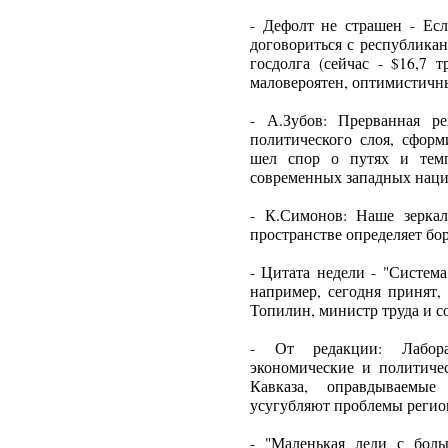
- Дефолт не страшен - Есл
договориться с республика
госдолга (сейчас - $16,7 
маловероятен, оптимистичны
- А.Зубов: Прерванная р
политического слоя, сформ
шел спор о путях и темп
современных западных наци
- К.Симонов: Наше зерка
пространстве определяет бор
- Цитата недели - "Система
например, сегодня принят,
Топилин, министр труда и с
- От редакции: Лабора
экономические и политиче
Кавказа, оправдываемые 
усугубляют проблемы регио
- "Маленькая леди с боль