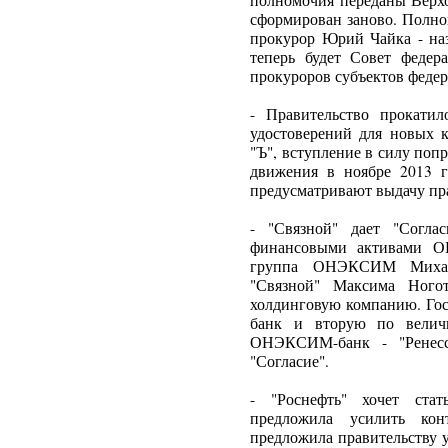
полномочия переданы Верхо
сформирован заново. Полно
прокурор Юрий Чайка - наз
теперь будет Совет федер
прокуроров субъектов федер
- Правительство прокатил
удостоверений для новых к
"Ъ", вступление в силу поп
движения в ноябре 2013 го
предусматривают выдачу пр
- "Связной" дает "Согла
финансовыми активами О
группа ОНЭКСИМ Михаи
"Связной" Максима Ногот
холдинговую компанию. Гос
банк и вторую по величи
ОНЭКСИМ-банк - "Ренесс
"Согласие".
- "Роснефть" хочет ста
предложила усилить кон
предложила правительству 