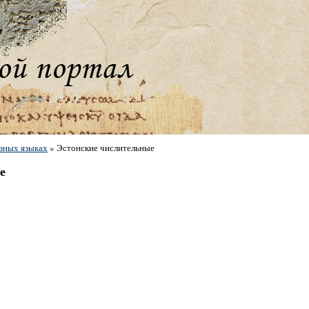
зных языках
»
Эстонские числительные
е