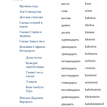
шесть
kuus
Времена года
семь
seitse
Зоя Семендуева
Детская считалка
восемь
kaheksa
Сказка соловей и
девять
üheksa
ворон
Сказка Старик и
десять
kümme
медведь
одиннадцать
üksteist
Сказка Заяц и лиса
Беньямин Сафанов -
двенадцать
kaksteist
Богъдоргьо
тринадцать
kolmteist
Дуьм гъупи
четырнадцать
neliteist
Кемедиё
эжигей нимаз
пятнадцать
viisteist
Гъимет эн се
шестнадцать
kuusteist
элуьче
Э школа
семнадцать
seitseteist
Книг енебуге
восемнадцать
kaheksateist
Туро
девятнадцать
üheksateist
Михаил Дадашев.
Бироргъо.
двадцать
kakskümmend