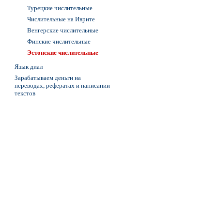
Турецкие числительные
Числительные на Иврите
Венгерские числительные
Финские числительные
Эстонские числительные
Язык диал
Зарабатываем деньги на
переводах, рефератах и написании
текстов