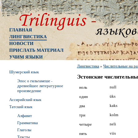
ГЛАВНАЯ
ЛИНГВИСТИКА
НОВОСТИ
ПРИСЛАТЬ МАТЕРИАЛ
УЧИМ ЯЗЫКИ
Лингвистика
»
Числительные на ра
Шумерский язык
Эстонские числительны
Эпос о гильгамеше -
древнейшее литературное
ноль
null
произведение
один
üks
Ассирийский язык
два
kaks
Татский язык
три
kolm
Алфавит
Грамматика
четыре
neli
Глаголы
пять
viis
Тексты