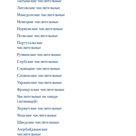
Латышские числительные
Литовские числительные
Македонские числительные
Немецкие числительные
Норвежские числительные
Польские числительные
Португальские
числительные
Румынские числительные
Сербские числительные
Словацкие числительные
Словенские числительные
Украинские числительные
Французские числительные
Числительные на хинди
(латиницей)
Хорватские числительные
Чешские числительные
Шведские числительные
Азербайджанские
числительные