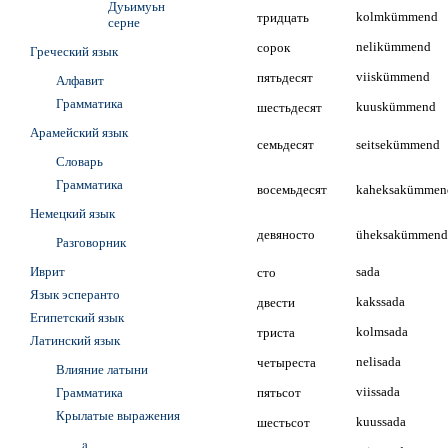
Дуьимуьн
тридцать
kolmkümmend
серне
сорок
nelikümmend
Греческий язык
пятьдесят
viiskümmend
Алфавит
Грамматика
шестьдесят
kuuskümmend
Арамейский язык
семьдесят
seitsekümmend
Словарь
Грамматика
восемьдесят
kaheksakümmen
Немецкий язык
девяносто
üheksakümmend
Разговорник
Иврит
сто
sada
Язык эсперанто
двести
kakssada
Египетский язык
триста
kolmsada
Латинский язык
четыреста
nelisada
Влияние латыни
Грамматика
пятьсот
viissada
Крылатые выражения
шестьсот
kuussada
a