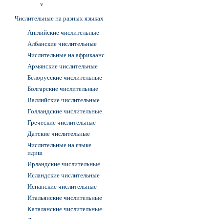
v
Числительные на разных языках
Английские числительные
Албанские числительные
Числительные на африкаанс
Армянские числительные
Белорусские числительные
Болгарские числительные
Валлийские числительные
Голландские числительные
Греческие числительные
Датские числительные
Числительные на языке
идиш
Ирландские числительные
Исландские числительные
Испанские числительные
Итальянские числительные
Каталанские числительные