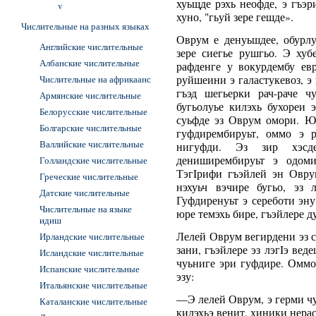
хуьщде рэхь неофде, э гъэр
v
хуно, "гьуй зере гешде».
Числительные на разных языках
Оврум е денуьшдее, обурлу
Английские числительные
зере сиегье рушгьо. Э хуб
Албанские числительные
рафденге у вокурдембу ев
Числительные на африкаанс
руйшеини э галастукевоз, 
гъэд шегьерки рач-раче ч
Армянские числительные
бугьолуье килэхь бухореи 
Белорусские числительные
суьфде эз Оврум омори. 
Болгарские числительные
гуфдирембируьт, оммо э 
Валлийские числительные
нигуфди. Эз зир хэсд
дениширембируьт э одоми
Голландские числительные
ТэгIрифи гъэйлей эн Овру
Греческие числительные
нэхуьч вэчире бугьо, эз 
Датские числительные
Гуфдиренуьт э сереботи эну
Числительные на языке
юре темэхь бире, гъэйлере д
идиш
Лелей Оврум вегирдени эз с
Ирландские числительные
зани, гъэйлере эз лэгIэ вед
Исландские числительные
чуьниге эри гуфдире. Оммо
Испанские числительные
эзу:
Итальянские числительные
―Э лелей Оврум, э герми ч
Каталанские числительные
килэхьэ венит, хиники нерас