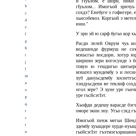
и гIуьлом, е шори, ники
b
гIуьлом... Имогъой эричу
сохдэ? Енебуге э гофигере, е
c
хьисобевоз. Коргьой э мете
d
юни."
e
У эри эй ю сарф бугьо кор х
f
g
Расди лелей Оврум чуь ко
h
ведешенде фурмуш не сох
мэхьсгьо восдори, хотур ю
i
ширини зери вогосунде э б
j
товун ю гешдигьо шегьер
l
мэхьтел мундембу э и песи
m
хуб дануьсдембу хосиетг
n
хэндуьсдени ве теклиф сохде
огол зере? Э хуне уре гьи
o
уре гьсйсэгIэт.
p
q
Хьофди дедешу варасде бэг
оморе экин эну. Угьо сэхд гъ
r
s
Имогьой пенж мегьи Шенде
t
эдембу хуьшдере хурде-нуьшд
u
гьейсэгIэт гъэтмэгъэриши