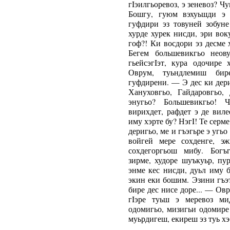
гIэилгьоревоз, э зеневоз? Чу
Бошгу, гуюм вэхуьшди э 
гуфдири эз товуней зобуне
хурде хурек нисди, эри вок
гоф?! Ки восдори эз десме 
Бегем большевикгьо неов
гьейсэгIэт, кура одочире
Оврум, туьндлемиш бире
гуфдирени. — Э дес ки дери
Хануховгьо, Гайдаровгьо,
энугьо? Большевикгьо! Ч
вирихдет, рафдет э де виле
иму хэрте бу? НэгI! Те серме
деригьо, ме и гъэгьре э угь
войгей мере сохденге, э
сохдегоргьош мибу. Богъг
зирме, худоре шуъкуьр, пур
энме кес нисди, дуьл иму 
экин еки бошим. Эзини гъэ
бире дес нисе доре... — Ов
гIэре туьш э меревоз ми
одомигьо, мизигьи одомире
муьрдигеш, екиреш эз туь хэ