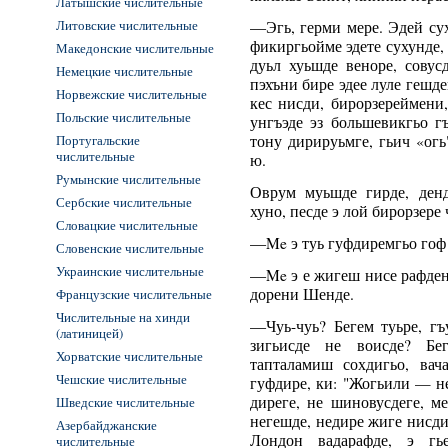
Латышские числительные
Литовские числительные
―Эгь, герми мере. Эдей сух
фикиргьойме эдете сухунде,
Македонские числительные
дуьл хуьшде веноре, сову
Немецкие числительные
пэхъни бире эдее луле гешде
Норвежские числительные
кес нисди, бирорзереймени,
Польские числительные
унгъэде эз большевикгьо г
Португальские
тону дирируьмге, гьич «ог
числительные
ю.
Румынские числительные
Оврум муьшде гирде, денд
Сербские числительные
хуно, песде э лой бирорзере
Словацкие числительные
―Me э туь гуфдиремгьо гоф 
Словенские числительные
Украинские числительные
―Me э е жигеш нисе рафден
дорени Шенде.
Французские числительные
Числительные на хинди
―Чуь-чуь? Бегем туьре, гъ
(латиницей)
зигьисде не воисде? Бе
Хорватские числительные
тапталамиш сохдигьо, вач
Чешские числительные
гуфдире, ки: "Жогьили — н
диреге, не шиновусдеге, м
Шведские числительные
негешде, недире жиге нисди
Азербайджанские
Лондон вадарафде, э гь
числительные