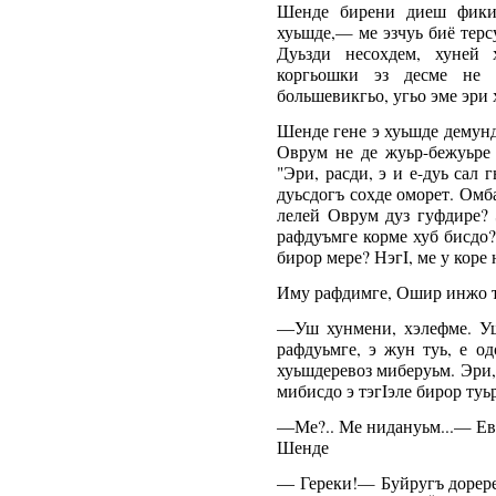
Шенде бирени диеш фикир
хуьшде,— ме эзчуь биё терс
Дуьзди несохдем, хуней х
коргьошки эз десме не 
большевикгьо, угьо эме эри 
Шенде гене э хуьшде демунд
Оврум не де жуьр-бежуьре 
"Эри, расди, э и е-дуь сал
дуьсдогъ сохде оморет. Омб
лелей Оврум дуз гуфдире? 
рафдуъмге корме хуб бисдо?
бирор мере? НэгI, ме у коре 
Иму рафдимге, Ошир инжо т
―Уш хунмени, хэлефме. Уш
рафдуьмге, э жун туь, е о
хуьшдеревоз миберуьм. Эри, 
мибисдо э тэгIэле бирор туь
―Ме?.. Ме нидануьм...— Ев
Шенде
― Гереки!— Буйругъ дорере