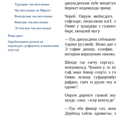
дануьсденуьм хубе зиндегун
Турецкие числительные
берекет недомунди эриму.
Числительные на Иврите
Чорей Оврум мибисдоге, 
Венгерские числительные
гофгьоре, евош-евош нэгI, 
Финские числительные
Оммо у хуьшдере э гужевоз
Эстонские числительные
бире, евошлей мугу:
Язык диал
―Туъ дануьсдени себэхьине
Зарабатываем деньги на
торике руз мибу. Инжо дие 
переводах, рефератах и написании
Э гофме дениш, хэлефме, 
текстов
вегирим вирихуним эзинжо.
Шенде гье гьечу сергъуз,
нежуьмуьсд. Чуьнки у, ю ху
гоф энки бовор сохуге, э 
Оммо лелешу гуфдирембуг
рафдеи, гьич эз дуьли эну н
одоми?
Оврум диренге гьовой эну
хунде, соки, «эсер венгесде"
―Туь ебо фикир сох, вини
Дербенд хэйли одомигъо, 