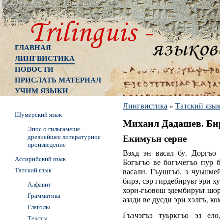
ГЛАВНАЯ
ЛИНГВИСТИКА
НОВОСТИ
ПРИСЛАТЬ МАТЕРИАЛ
УЧИМ ЯЗЫКИ
Лингвистика
»
Татский язы
Шумерский язык
Михаил Дадашев. Би
Эпос о гильгамеше -
Екимуьн серне
древнейшее литературное
произведение
Вэхд эн васал бу. Доргъо 
Ассирийский язык
Богъгъо ве богъчегъо пур б
Татский язык
васали. Гъушгъо, э чуьшме
бирэ, сэр гирдебируьт эри 
Алфавит
хори-гьовош эдембируьт шор
Грамматика
азади ве дусди эри хэлгъ, к
Глаголы
Гъэчэгъэ туьркгъо эз ел
Тексты