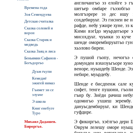
англичангъо эз елойге э г
Времена года
шегьер омбаре гъэзобгьо 
молгъэрере эз дес ишу 
Зоя Семендуева
сохдебируьт. Эз гиснеи ве н
Детская считалка
рафде, небу ужире хуне, эз 
Сказка соловей и
Кими вэгIдо муьрдегьоре э
ворон
мисохдуьт, чуьнки эз куче
Сказка Старик и
шенде оморембируьтгьо гуни
медведь
хьэлово биреи.
Сказка Заяц и лиса
Э пушой гъопу, нечогъэ 
Беньямин Сафанов -
Богъдоргьо
домундеи вэхизуьгьоре хуно,
веноре, нуьшдебу Шенде. Эзи
Дуьм гъупи
небире, муьрдебу.
Кемедиё
эжигей нимаз
Шенде е бисдпенж сале ку
сифет, тенге пушони, гъоли
Гъимет эн се
элуьче
гъир бу. Зиёди рачиш небу
одомигьо ухшеш зерембу
Э школа
дануьсдембируьт, ки Шенд
Книг енебуге
гуфдире.
Туро
Михаил Дадашев.
Э фикиргъо, хэёлгъо дери 
Бироргъо.
Оврум лелешу оморе нуьшд
богъгъо нен ветэгъэгъо, 