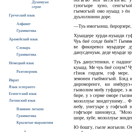
Дуьимуьн
гуюгъоре хуно, сенгъгъо
серне
гъемогъой омо нуьшд э ён 
Греческий язык
дуьлолхоини доре.
Алфавит
―Туь имогъоиш, бирорзере, 
Грамматика
Хуьшдере хурди-нуьшди гуфд
Арамейский язык
Чуь биё сохде биёв?! Гьем
ве фикиревоз муьрдере д
Словарь
данусденуьм, деде муьрде э
Грамматика
Туь данустеники, е падшог
Немецкий язык
куьшд. Ме чуь биё сохум? Чу
Разговорник
гIэнж гирдем, гоф мере,
земонеи гъеймогъой. Бэхд 
Иврит
дироморенге, ки имбуруз
Язык эсперанто
гьоволим мибу гуфдире, э ж
Египетский язык
бире, у э серме оморе гъоз
Латинский язык
мозоллуье зиндегуниму... 
небу, унегуьре у гофгъой 
Влияние латыни
гофгъоре шиновусд. "Моз
Грамматика
шоре, хубе, мозоллуье зиндег
Крылатые выражения
Ю бошгу, гьеле жогьили. Ом
a