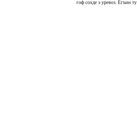
гоф сохде э уревоз. Ёгъин ту