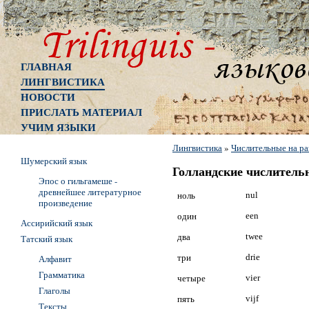
ГЛАВНАЯ
ЛИНГВИСТИКА
НОВОСТИ
ПРИСЛАТЬ МАТЕРИАЛ
УЧИМ ЯЗЫКИ
Лингвистика
»
Числительные на ра
Шумерский язык
Голландские числитель
Эпос о гильгамеше -
древнейшее литературное
ноль
nul
произведение
один
een
Ассирийский язык
два
twee
Татский язык
три
drie
Алфавит
Грамматика
четыре
vier
Глаголы
пять
vijf
Тексты