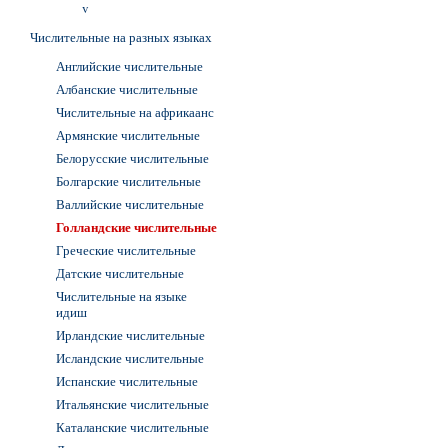
v
Числительные на разных языках
Английские числительные
Албанские числительные
Числительные на африкаанс
Армянские числительные
Белорусские числительные
Болгарские числительные
Валлийские числительные
Голландские числительные
Греческие числительные
Датские числительные
Числительные на языке
идиш
Ирландские числительные
Исландские числительные
Испанские числительные
Итальянские числительные
Каталанские числительные