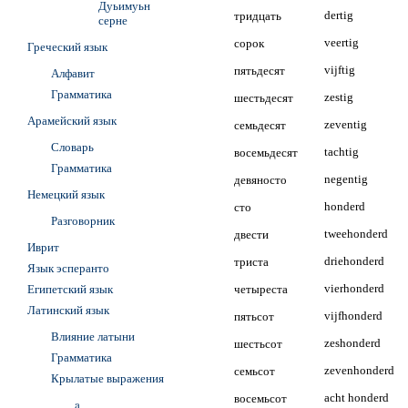
Дуьимуьн
тридцать
dertig
серне
сорок
veertig
Греческий язык
пятьдесят
vijftig
Алфавит
Грамматика
шестьдесят
zestig
Арамейский язык
семьдесят
zeventig
Словарь
восемьдесят
tachtig
Грамматика
девяносто
negentig
Немецкий язык
сто
honderd
Разговорник
двести
tweehonderd
Иврит
триста
driehonderd
Язык эсперанто
Египетский язык
четыреста
vierhonderd
Латинский язык
пятьсот
vijfhonderd
Влияние латыни
шестьсот
zeshonderd
Грамматика
семьсот
zevenhonderd
Крылатые выражения
восемьсот
acht honderd
a