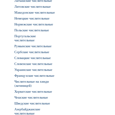
Латышские числительные
Литовские числительные
Македонские числительные
Немецкие числительные
Норвежские числительные
Польские числительные
Португальские
числительные
Румынские числительные
Сербские числительные
Словацкие числительные
Словенские числительные
Украинские числительные
Французские числительные
Числительные на хинди
(латиницей)
Хорватские числительные
Чешские числительные
Шведские числительные
Азербайджанские
числительные