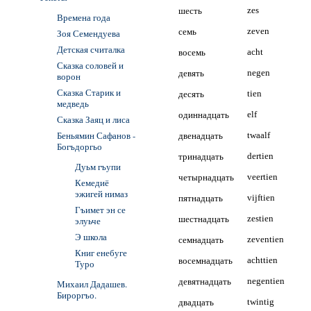
шесть
zes
Времена года
семь
zeven
Зоя Семендуева
Детская считалка
восемь
acht
Сказка соловей и
девять
negen
ворон
Сказка Старик и
десять
tien
медведь
одиннадцать
elf
Сказка Заяц и лиса
Беньямин Сафанов -
двенадцать
twaalf
Богъдоргьо
тринадцать
dertien
Дуьм гъупи
четырнадцать
veertien
Кемедиё
эжигей нимаз
пятнадцать
vijftien
Гъимет эн се
шестнадцать
zestien
элуьче
Э школа
семнадцать
zeventien
Книг енебуге
восемнадцать
achttien
Туро
девятнадцать
negentien
Михаил Дадашев.
Бироргъо.
двадцать
twintig