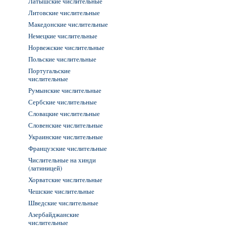
Латышские числительные
Литовские числительные
Македонские числительные
Немецкие числительные
Норвежские числительные
Польские числительные
Португальские
числительные
Румынские числительные
Сербские числительные
Словацкие числительные
Словенские числительные
Украинские числительные
Французские числительные
Числительные на хинди
(латиницей)
Хорватские числительные
Чешские числительные
Шведские числительные
Азербайджанские
числительные