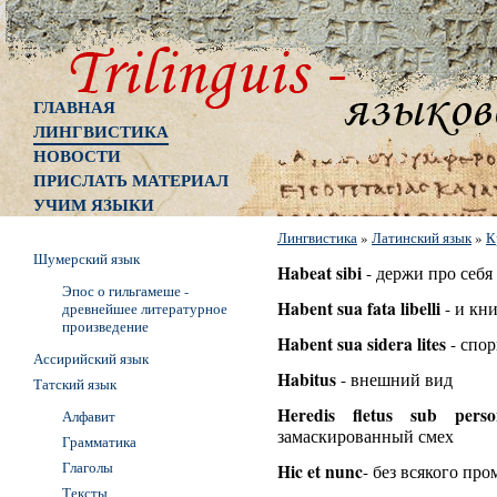
ГЛАВНАЯ
ЛИНГВИСТИКА
НОВОСТИ
ПРИСЛАТЬ МАТЕРИАЛ
УЧИМ ЯЗЫКИ
Лингвистика
»
Латинский язык
»
К
Шумерский язык
Habeat sibi
- держи про себя
Эпос о гильгамеше -
Habent sua fata libelli
- и кн
древнейшее литературное
произведение
Habent sua sidera lites
- спор
Ассирийский язык
Habitus
- внешний вид
Татский язык
Heredis fletus sub perso
Алфавит
замаскированный смех
Грамматика
Глаголы
Hic et nunc
- без всякого пр
Тексты