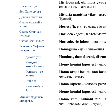
Hic locus est, ubi mors gaude
Времена года
охотно помогает жизни
Зоя Семендуева
Historia magistra vitae
- ист
Детская считалка
Туллий)
Сказка соловей и
Нос est (h. e.)
ворон
- то есть, это з
Сказка Старик и
Нос loсо
- здесь, в этом мест
медведь
Сказка Заяц и лиса
Нос volo, sic jubeo
- этого я 
Беньямин Сафанов -
Homagium
- дань уважения
Богъдоргьо
Homines, dum docent, discun
Дуьм гъупи
Кемедиё
Homo homini lupus est
- чел
эжигей нимаз
Нomо ornat locum, nоn loc
Гъимет эн се
элуьче
человек - место
Э школа
Homo sapiens
- человек раз
Книг енебуге
Туро
Homo homini lupus est
- чел
Михаил Дадашев.
Homo sum, humani nihil 
Бироргъо.
человеческое мне не чуждо