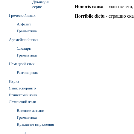
Дуьимуьн
Honoris causa
- ради почета
серне
Греческий язык
Horribile dictu
- страшно ска
Алфавит
Грамматика
Арамейский язык
Словарь
Грамматика
Немецкий язык
Разговорник
Иврит
Язык эсперанто
Египетский язык
Латинский язык
Влияние латыни
Грамматика
Крылатые выражения
a