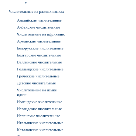
v
Числительные на разных языках
Английские числительные
Албанские числительные
Числительные на африкаанс
Армянские числительные
Белорусские числительные
Болгарские числительные
Валлийские числительные
Голландские числительные
Греческие числительные
Датские числительные
Числительные на языке
идиш
Ирландские числительные
Исландские числительные
Испанские числительные
Итальянские числительные
Каталанские числительные