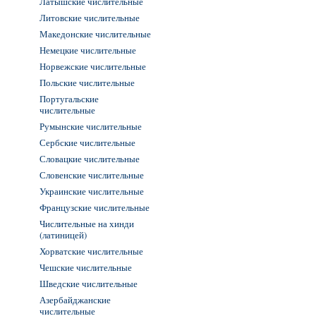
Латышские числительные
Литовские числительные
Македонские числительные
Немецкие числительные
Норвежские числительные
Польские числительные
Португальские
числительные
Румынские числительные
Сербские числительные
Словацкие числительные
Словенские числительные
Украинские числительные
Французские числительные
Числительные на хинди
(латиницей)
Хорватские числительные
Чешские числительные
Шведские числительные
Азербайджанские
числительные