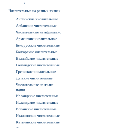
v
Числительные на разных языках
Английские числительные
Албанские числительные
Числительные на африкаанс
Армянские числительные
Белорусские числительные
Болгарские числительные
Валлийские числительные
Голландские числительные
Греческие числительные
Датские числительные
Числительные на языке
идиш
Ирландские числительные
Исландские числительные
Испанские числительные
Итальянские числительные
Каталанские числительные