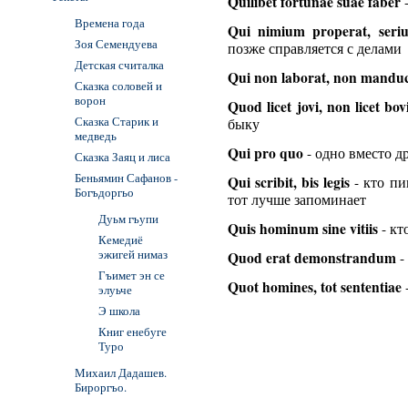
Quilibet fortunae suae faber
-
Времена года
Qui nimium properat, seriu
Зоя Семендуева
позже справляется с делами
Детская считалка
Qui non laborat, non mandu
Сказка соловей и
ворон
Quod licet jovi, non licet bov
Сказка Старик и
быку
медведь
Qui pro quo
- одно вместо д
Сказка Заяц и лиса
Беньямин Сафанов -
Qui scribit, bis legis
- кто пи
Богъдоргьо
тот лучше запоминает
Дуьм гъупи
Quis hominum sine vitiis
- кт
Кемедиё
эжигей нимаз
Quod erat demonstrandum
-
Гъимет эн се
Quot homines, tot sententiae
элуьче
Э школа
Книг енебуге
Туро
Михаил Дадашев.
Бироргъо.