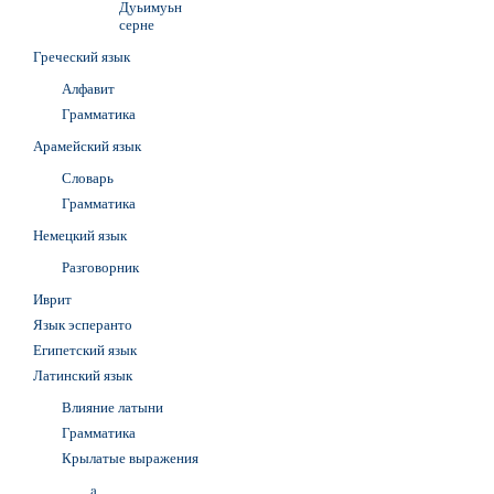
Дуьимуьн
серне
Греческий язык
Алфавит
Грамматика
Арамейский язык
Словарь
Грамматика
Немецкий язык
Разговорник
Иврит
Язык эсперанто
Египетский язык
Латинский язык
Влияние латыни
Грамматика
Крылатые выражения
a