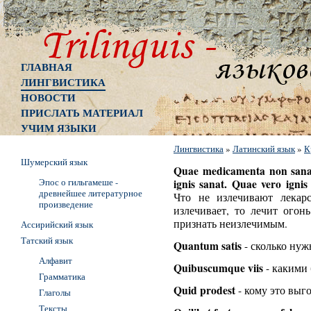
ГЛАВНАЯ
ЛИНГВИСТИКА
НОВОСТИ
ПРИСЛАТЬ МАТЕРИАЛ
УЧИМ ЯЗЫКИ
Лингвистика
»
Латинский язык
»
К
Шумерский язык
Quae medicamenta non sanat
Эпос о гильгамеше -
ignis sanat. Quae vero ignis
древнейшее литературное
Что не излечивают лекарс
произведение
излечивает, то лечит огон
признать неизлечимым.
Ассирийский язык
Татский язык
Quantum satis
- сколько нуж
Алфавит
Quibuscumque viis
- какими 
Грамматика
Quid prodest
- кому это выг
Глаголы
Тексты