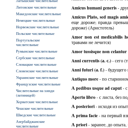
Латышские числительные
Литовские числительные
Amicus humani generis
- дру
Македонские числительные
Amicus Plato, sed magis amic
Немецкие числительные
еще дороже; правда превыш
Норвежские числительные
дороже) (Аристотель)
Польские числительные
Amor non est medicabilis h
Португальские
травами не лечится)
числительные
Amor tussisque non celantur
Румынские числительные
Сербские числительные
Anni currentis (а. с.)
- сего (
Словацкие числительные
Anni futuri (а. f.)
- будущего 
Словенские числительные
Украинские числительные
Antiquo more
- по старинно
Французские числительные
А pedibus usque ad caput
- с
Числительные на хинди
(латиницей)
Арertо libro
- с листа, без п
Хорватские числительные
А posteriori
- исходя из опы
Чешские числительные
Шведские числительные
А prima facie
- на первый вз
Азербайджанские
А priori
- заранее, до опыта,
числительные