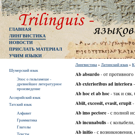
ГЛАВНАЯ
ЛИНГВИСТИКА
НОВОСТИ
ПРИСЛАТЬ МАТЕРИАЛ
УЧИМ ЯЗЫКИ
Лингвистика
»
Латинский язык
»
К
Шумерский язык
Ab absurdo
- от противного 
Эпос о гильгамеше -
Ab exterioribus ad interiora
-
древнейшее литературное
произведение
Ab hoc et ab hoc
- так и сяк,
Ассирийский язык
Abiit, excessit, evasit, erupit
-
Татский язык
Ab imo pectore
- с полной и
Алфавит
Грамматика
Ab incunabulis
- с колыбели,
Глаголы
Ab initio
- с возникновения, 
Тексты