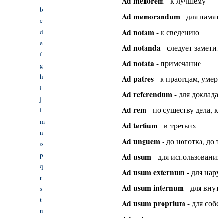
Ad meliorem
- к лучшему
b
Ad memorandum
- для памя
c
Ad notam
d
- к сведению
e
Ad notanda
- следует замети
f
Ad notata
- примечание
g
h
Ad patres
- к праотцам, умер
i
Ad referendum
- для доклада
j
Ad rem
- по существу дела, к
l
m
Ad tertium
- в-третьих
n
Ad unguem
- до ноготка, до
o
p
Ad usum
- для использовани
q
Ad usum externum
- для на
r
Ad usum internum
- для вну
s
t
Ad usum proprium
- для со
u