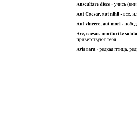
Auscultare disce
- учись (вн
Aut Сaesаr, aut nihil
- все, 
Aut vincere, aut mori
- побед
Ave, caesar, morituri te salut
приветствуют тебя
Avis rаrа
- редкая птица, ред