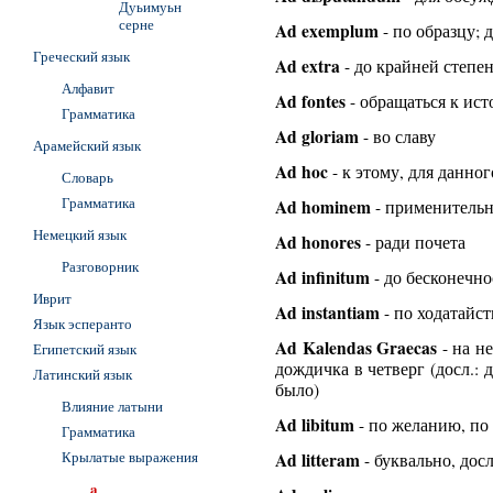
Дуьимуьн
серне
Ad exemplum
- по образцу; 
Греческий язык
Ad extra
- до крайней степе
Алфавит
Ad fontes
- обращаться к ис
Грамматика
Ad gloriam
- во славу
Арамейский язык
Ad hoc
- к этому, для данног
Словарь
Грамматика
Ad hominem
- применительн
Немецкий язык
Ad honores
- ради почета
Разговорник
Ad infinitum
- до бесконечно
Иврит
Ad instantiam
- по ходатайст
Язык эсперанто
Ad Kalendas Graecas
- на не
Египетский язык
дождичка в четверг (досл.: 
Латинский язык
было)
Влияние латыни
Ad libitum
- по желанию, по
Грамматика
Крылатые выражения
Ad litteram
- буквально, дос
a