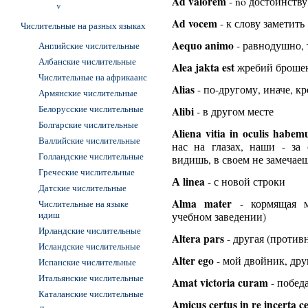
Ad valorem
- no достоинству
v
Ad vocem
- к слову заметить
Числительные на разных языках
Aequo animo
- равнодушно, 
Английские числительные
Албанские числительные
Alea jakta est
жребий броше
Числительные на африкаанс
Alias
- по-другому, иначе, кр
Армянские числительные
Белорусские числительные
Alibi
- в другом месте
Болгарские числительные
Aliena vitia in oculis habem
Валлийские числительные
нас на глазах, наши - за
Голландские числительные
видишь, в своем не замечае
Греческие числительные
А linea
- с новой строки
Датские числительные
Alma mater
- кормящая ма
Числительные на языке
идиш
учебном заведении)
Ирландские числительные
Altera pars
- другая (против
Исландские числительные
Alter ego
- мой двойник, дру
Испанские числительные
Итальянские числительные
Amat victoria curam
- победа
Каталанские числительные
Amicus certus in re incerta c