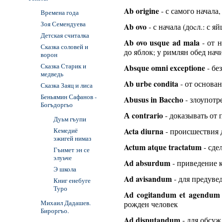
Ab origine
- с самого начала,
Времена года
Зоя Семендуева
Ab ovo
- с начала (доcл.: с яй
Детская считалка
Ab ovo usque ad mala
- от н
Сказка соловей и
до яблок; у римлян обед нач
ворон
Сказка Старик и
Absque omni exceptione
- бе
медведь
Ab urbe condita
- от основа
Сказка Заяц и лиса
Беньямин Сафанов -
Abusus in Baccho
- злоупотр
Богъдоргьо
А contrario
- доказывать от
Дуьм гъупи
Кемедиё
Acta diurna
- происшествия 
эжигей нимаз
Actum atque tractatum
- сде
Гъимет эн се
элуьче
Ad absurdum
- приведение 
Э школа
Ad avisandum
- для предуве
Книг енебуге
Туро
Ad cogitandum et agendum 
Михаил Дадашев.
рожден человек
Бироргъо.
Ad disputandum
- для обсуж