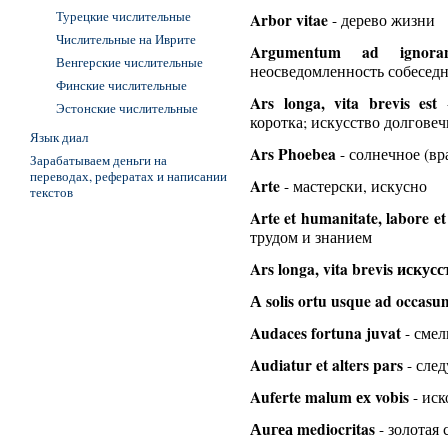
Турецкие числительные
Arbor vitae
- дерево жизни
Числительные на Иврите
Argumentum ad ignoran
Венгерские числительные
неосведомленность собесед
Финские числительные
Ars longa, vita brevis est
-
Эстонские числительные
коротка; искусство долговеч
Язык диал
Ars Phoebea
- солнечное (вр
Зарабатываем деньги на
переводах, рефератах и написании
Arte
- мастерски, искусно
текстов
Arte et humanitate, labore et 
трудом и знанием
Ars longa, vita brevis искус
А solis ortu usque ad occasu
Audaces fortuna juvat
- смел
Audiatur et alters pars
- сле
Auferte malum ех vobis
- иск
Аuгеа mediocritas
- золотая 