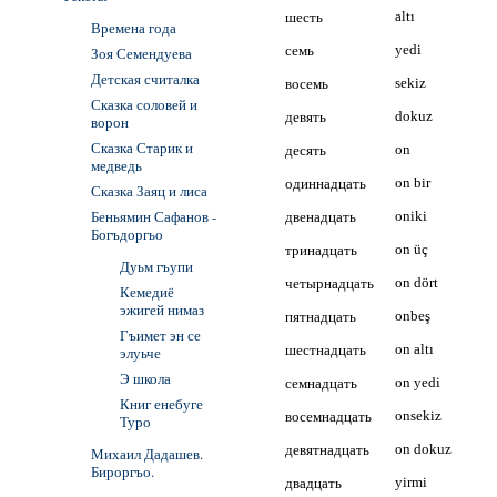
шесть
altı
Времена года
семь
yedi
Зоя Семендуева
Детская считалка
восемь
sekiz
Сказка соловей и
девять
dokuz
ворон
Сказка Старик и
десять
on
медведь
одиннадцать
on bir
Сказка Заяц и лиса
Беньямин Сафанов -
двенадцать
oniki
Богъдоргьо
тринадцать
on üç
Дуьм гъупи
четырнадцать
on dört
Кемедиё
эжигей нимаз
пятнадцать
onbeş
Гъимет эн се
шестнадцать
on altı
элуьче
Э школа
семнадцать
on yedi
Книг енебуге
восемнадцать
onsekiz
Туро
девятнадцать
on dokuz
Михаил Дадашев.
Бироргъо.
двадцать
yirmi