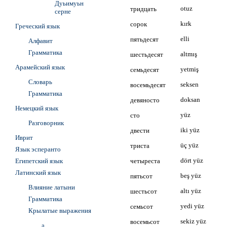
Дуьимуьн
тридцать
otuz
серне
сорок
kırk
Греческий язык
пятьдесят
elli
Алфавит
Грамматика
шестьдесят
altmış
Арамейский язык
семьдесят
yetmiş
Словарь
восемьдесят
seksen
Грамматика
девяносто
doksan
Немецкий язык
сто
yüz
Разговорник
двести
iki yüz
Иврит
триста
üç yüz
Язык эсперанто
Египетский язык
четыреста
dört yüz
Латинский язык
пятьсот
beş yüz
Влияние латыни
шестьсот
altı yüz
Грамматика
семьсот
yedi yüz
Крылатые выражения
восемьсот
sekiz yüz
a