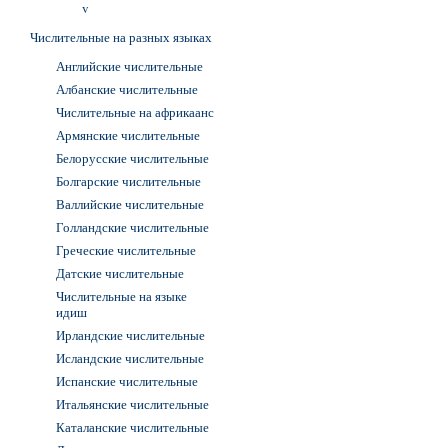
v
Числительные на разных языках
Английские числительные
Албанские числительные
Числительные на африкаанс
Армянские числительные
Белорусские числительные
Болгарские числительные
Валлийские числительные
Голландские числительные
Греческие числительные
Датские числительные
Числительные на языке
идиш
Ирландские числительные
Исландские числительные
Испанские числительные
Итальянские числительные
Каталанские числительные