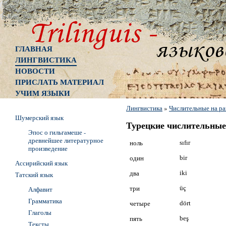
ГЛАВНАЯ
ЛИНГВИСТИКА
НОВОСТИ
ПРИСЛАТЬ МАТЕРИАЛ
УЧИМ ЯЗЫКИ
Лингвистика
»
Числительные на ра
Шумерский язык
Турецкие числительные
Эпос о гильгамеше -
древнейшее литературное
ноль
sıfır
произведение
один
bir
Ассирийский язык
два
iki
Татский язык
три
üç
Алфавит
Грамматика
четыре
dört
Глаголы
пять
beş
Тексты