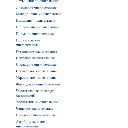
Латышские числительные
Литовские числительные
Македонские числительные
Немецкие числительные
Норвежские числительные
Польские числительные
Португальские
числительные
Румынские числительные
Сербские числительные
Словацкие числительные
Словенские числительные
Украинские числительные
Французские числительные
Числительные на хинди
(латиницей)
Хорватские числительные
Чешские числительные
Шведские числительные
Азербайджанские
числительные